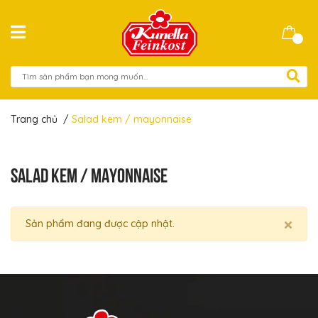
Trang chủ
/
Salad kem / mayonnaise
SALAD KEM / MAYONNAISE
×
Sản phẩm đang được cập nhật.